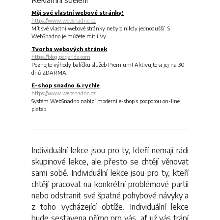
Reklamní sdělení
Měj své vlastní webové stránky!
https://www.websnadno.cz
Mít své vlastní webové stránky nebylo nikdy jednodušší. S
WebSnadno je můžete mít i Vy.
Tvorba webových stránek
https://blog.pageride.com
Poznejte výhody balíčku služeb Premium! Aktivujte si jej na 30
dnů ZDARMA.
E-shop snadno & rychle
https://www.websnadno.cz
Systém WebSnadno nabízí moderní e-shop s podporou on-line
plateb.
Individuální lekce jsou pro ty, kteří nemají rádi
skupinové lekce, ale přesto se chtějí věnovat
sami sobě. Individuální lekce jsou pro ty, kteří
chtějí pracovat na konkrétní problémové partii
nebo odstranit své špatné pohybové návyky a
z toho vycházející obtíže. Individuální lekce
bude sestavena přímo pro vás, ať už vás trápí