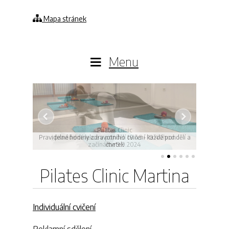
Mapa stránek
Menu
Pilates Clinic
Pravidelné hodiny zdravotního cvičení každé pondělí a
pravidelné lekce v pondělí 18:45 - 19:40hod
začínáme 9.9.2024
čtvrtek
Pilates Clinic Martina
Individuální cvičení